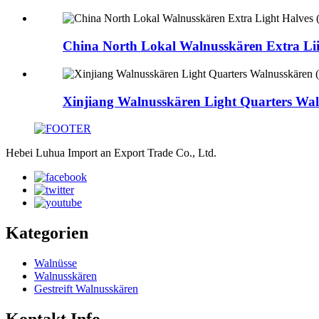
China North Lokal Walnusskären Extra Liic
Xinjiang Walnusskären Light Quarters Wal
Hebei Luhua Import an Export Trade Co., Ltd.
Kategorien
Walnüsse
Walnusskären
Gestreift Walnusskären
Kontakt Info