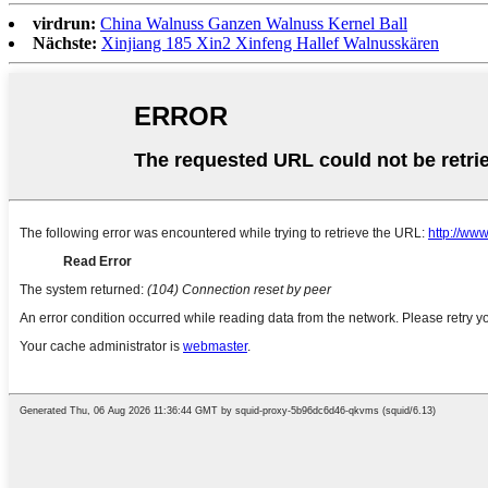
virdrun:
China Walnuss Ganzen Walnuss Kernel Ball
Nächste:
Xinjiang 185 Xin2 Xinfeng Hallef Walnusskären