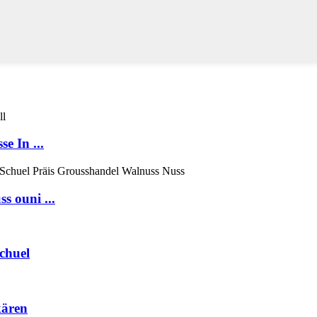
e In ...
s ouni ...
chuel
kären