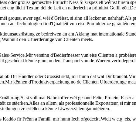
ëss oder grouss gemëschte Fruucht Nëss.Si si speziell wéinst hirem s
 eng liicht Textur, déi de Leit en natierlecht a primitivt Gefill gëtt.D
éi grouss, awer egal wéi d'Gréisst, si sinn all lecker an nahrhaft.Als 
en an Technologien fir d'Qualitéit vun eise Produkter ze garantéieren
uktiounsausrüstung ze bedreiwen an am Aklang mat internationale Stan
eng Walnuut den Ufuerderunge vun Clienten meets.
Sales-Service.Mir verstinn d'Bedierfnesser vun eise Clienten a probéier
 Zäit geschéckt kënne ginn an den Transport vun de Wueren verfollegen.
l ob Dir Händler oder Grossist sidd, mir hunn dat wat Dir braucht.Mir
eren.Mir kënnen d'Produktverpackung no de Clienten Ufuerderunge maa
rnährung.Si si voll mat Nährstoffer wéi gesond Fette, Protein, Faser a
t ze stäerken.Alles an allem, als professionnelle Exportateur, si mir e
stellungen ze erfëllen a kënne Liwwerzäiten garantéieren.
s Kaddo fir Frënn a Famill, mir hunn Iech ofgedeckt.Wielt w.e.g. eis,