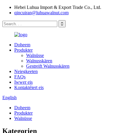
Hebei Luhua Import & Export Trade Co., Ltd.
qincuiran@luhuawalnut.com
Doheem
Produkter
Walnüsse
Walnusskären
Gestreift Walnusskären
Neiegkeeten
FAQs
Iwwer eis
Kontaktéiert eis
English
Doheem
Produkter
Walnüsse
Kategorien