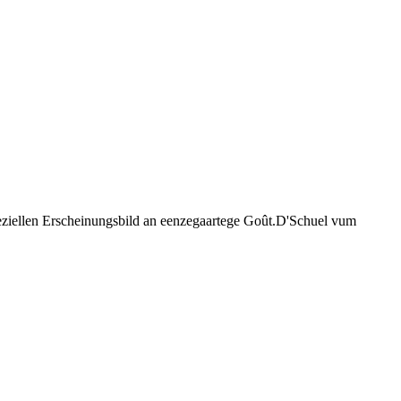
peziellen Erscheinungsbild an eenzegaartege Goût.D'Schuel vum