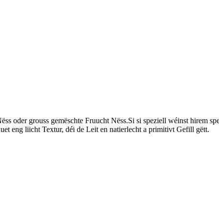
ëss oder grouss gemëschte Fruucht Nëss.Si si speziell wéinst hirem s
 eng liicht Textur, déi de Leit en natierlecht a primitivt Gefill gëtt.