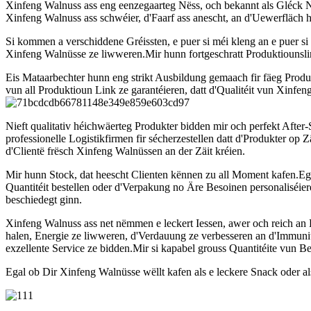
Xinfeng Walnuss ass eng eenzegaarteg Nëss, och bekannt als Gléck N
Xinfeng Walnuss ass schwéier, d'Faarf ass anescht, an d'Uewerfläch huet
Si kommen a verschiddene Gréissten, e puer si méi kleng an e puer si m
Xinfeng Walnüsse ze liwweren.Mir hunn fortgeschratt Produktiounslinn
Eis Mataarbechter hunn eng strikt Ausbildung gemaach fir fäeg Prod
vun all Produktioun Link ze garantéieren, datt d'Qualitéit vun Xinf
Nieft qualitativ héichwäerteg Produkter bidden mir och perfekt After-
professionelle Logistikfirmen fir sécherzestellen datt d'Produkter op
d'Clientë frësch Xinfeng Walnüssen an der Zäit kréien.
Mir hunn Stock, dat heescht Clienten kënnen zu all Moment kafen.Ega
Quantitéit bestellen oder d'Verpakung no Äre Besoinen personaliséi
beschiedegt ginn.
Xinfeng Walnuss ass net nëmmen e leckert Iessen, awer och reich an E
halen, Energie ze liwweren, d'Verdauung ze verbesseren an d'Immunitéi
exzellente Service ze bidden.Mir si kapabel grouss Quantitéite vun Be
Egal ob Dir Xinfeng Walnüsse wëllt kafen als e leckere Snack oder al