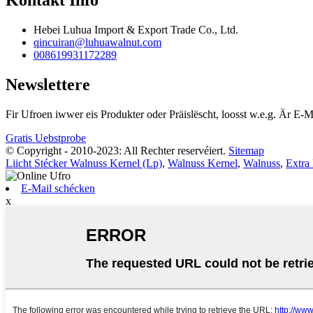
Hebei Luhua Import & Export Trade Co., Ltd.
qincuiran@luhuawalnut.com
008619931172289
Newslettere
Fir Ufroen iwwer eis Produkter oder Präislëscht, loosst w.e.g. Är E-M
Gratis Uebstprobe
© Copyright - 2010-2023: All Rechter reservéiert.
Sitemap
Liicht Stécker Walnuss Kernel (Lp)
,
Walnuss Kernel
,
Walnuss
,
Extra
E-Mail schécken
x