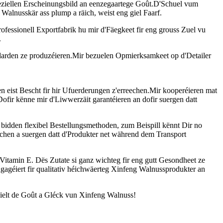
peziellen Erscheinungsbild an eenzegaartege Goût.D'Schuel vum
e Walnusskär ass plump a räich, weist eng giel Faarf.
professionell Exportfabrik hu mir d'Fäegkeet fir eng grouss Zuel vu
.
darden ze produzéieren.Mir bezuelen Opmierksamkeet op d'Detailer
en eist Bescht fir hir Ufuerderungen z'erreechen.Mir kooperéieren mat
Dofir kënne mir d'Liwwerzäit garantéieren an dofir suergen datt
 bidden flexibel Bestellungsmethoden, zum Beispill kënnt Dir no
chen a suergen datt d'Produkter net während dem Transport
 Vitamin E. Dës Zutate si ganz wichteg fir eng gutt Gesondheet ze
ngagéiert fir qualitativ héichwäerteg Xinfeng Walnussprodukter an
 wielt de Goût a Gléck vun Xinfeng Walnuss!