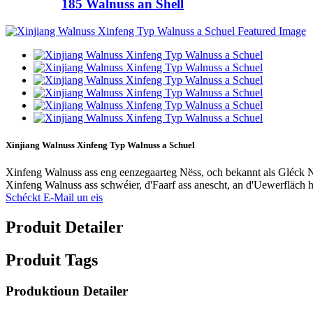
185 Walnuss an Shell
Xinjiang Walnuss Xinfeng Typ Walnuss a Schuel
Xinfeng Walnuss ass eng eenzegaarteg Nëss, och bekannt als Gléck N
Xinfeng Walnuss ass schwéier, d'Faarf ass anescht, an d'Uewerfläch huet
Schéckt E-Mail un eis
Produit Detailer
Produit Tags
Produktioun Detailer