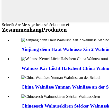
Schreift Äre Message hei a schéckt en un eis
Zesummenhang
Produiten
Xinjiang dënn Haut Walnüsse Xin 2 Walnüss
Walnuss Kär Liicht Halschent China Walnus
China Walnüsse Yunnan Walnüsse an der S
Chinesesch Walnusskären Stécker Walnuss