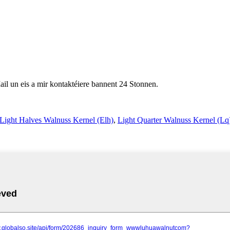
ail un eis a mir kontaktéiere bannent 24 Stonnen.
 Light Halves Walnuss Kernel (Elh)
,
Light Quarter Walnuss Kernel (Lq