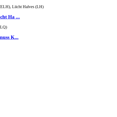
ht Ha ...
nuss K...