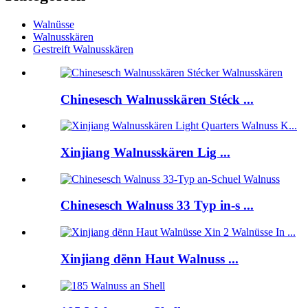
Walnüsse
Walnusskären
Gestreift Walnusskären
Chinesesch Walnusskären Stéck ...
Xinjiang Walnusskären Lig ...
Chinesesch Walnuss 33 Typ in-s ...
Xinjiang dënn Haut Walnuss ...