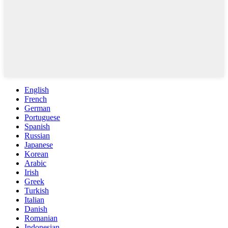
English
French
German
Portuguese
Spanish
Russian
Japanese
Korean
Arabic
Irish
Greek
Turkish
Italian
Danish
Romanian
Indonesian