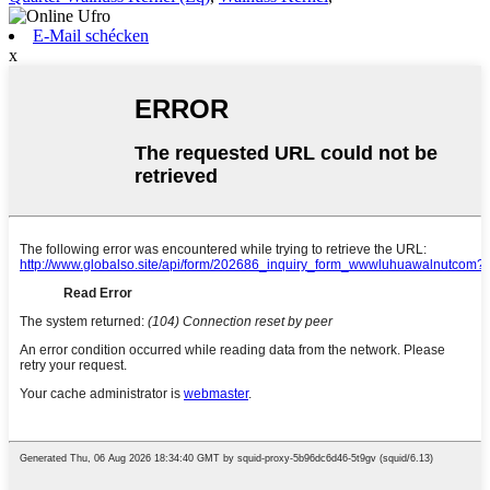
E-Mail schécken
x