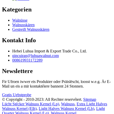
Kategorien
Walnüsse
Walnusskären
Gestreift Walnusskären
Kontakt Info
Hebei Luhua Import & Export Trade Co., Ltd.
qincuiran@luhuawalnut.com
008619931172289
Newslettere
Fir Ufroen iwwer eis Produkter oder Präislëscht, loosst w.e.g. Är E-
Mail un eis a mir kontaktéiere bannent 24 Stonnen.
Gratis Uebstprobe
© Copyright - 2010-2023: All Rechter reservéiert.
Sitemap
Liicht Stécker Walnuss Kernel (Lp)
,
Walnuss
,
Extra Light Halves
Walnuss Kernel (Elh)
,
Light Halves Walnuss Kernel (Lh)
,
Light
Quarter Walnuss Kernel (Lq)
,
Walnuss Kernel
,