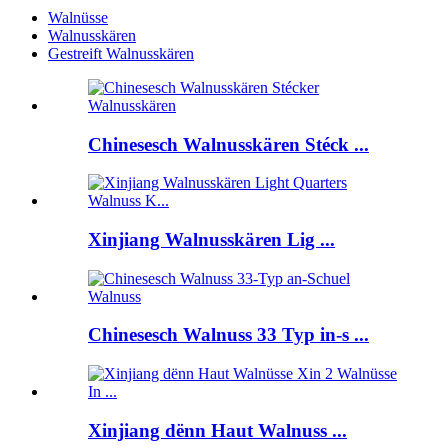
Walnüsse
Walnusskären
Gestreift Walnusskären
Chinesesch Walnusskären Stéck ...
Xinjiang Walnusskären Lig ...
Chinesesch Walnuss 33 Typ in-s ...
Xinjiang dënn Haut Walnuss ...