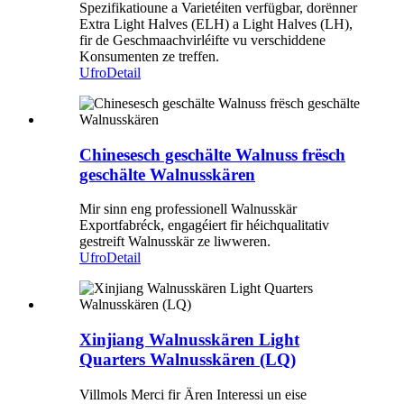
Spezifikatioune a Varietéiten verfügbar, dorënner
Extra Light Halves (ELH) a Light Halves (LH),
fir de Geschmaachvirléifte vu verschiddene
Konsumenten ze treffen.
Ufro
Detail
Chinesesch geschälte Walnuss frësch
geschälte Walnusskären
Mir sinn eng professionell Walnusskär
Exportfabréck, engagéiert fir héichqualitativ
gestreift Walnusskär ze liwweren.
Ufro
Detail
Xinjiang Walnusskären Light
Quarters Walnusskären (LQ)
Villmols Merci fir Ären Interessi un eise