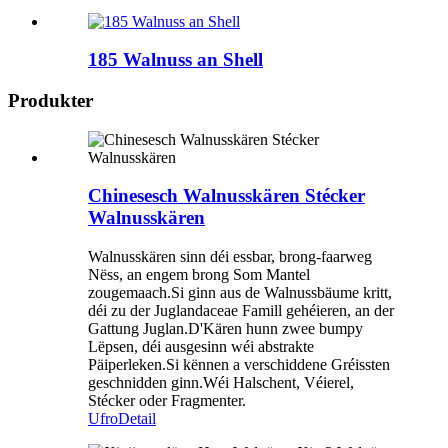
185 Walnuss an Shell
Produkter
Chinesesch Walnusskären Stécker
Walnusskären
Walnusskären sinn déi essbar, brong-faarweg
Nëss, an engem brong Som Mantel
zougemaach.Si ginn aus de Walnussbäume kritt,
déi zu der Juglandaceae Famill gehéieren, an der
Gattung Juglan.D'Kären hunn zwee bumpy
Lëpsen, déi ausgesinn wéi abstrakte
Päiperleken.Si kënnen a verschiddene Gréissten
geschnidden ginn.Wéi Halschent, Véierel,
Stécker oder Fragmenter.
Ufro
Detail