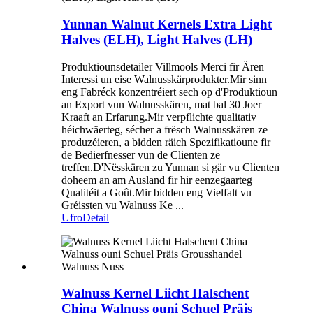
Yunnan Walnut Kernels Extra Light
Halves (ELH), Light Halves (LH)
Produktiounsdetailer Villmools Merci fir Ären
Interessi un eise Walnusskärprodukter.Mir sinn
eng Fabréck konzentréiert sech op d'Produktioun
an Export vun Walnusskären, mat bal 30 Joer
Kraaft an Erfarung.Mir verpflichte qualitativ
héichwäerteg, sécher a frësch Walnusskären ze
produzéieren, a bidden räich Spezifikatioune fir
de Bedierfnesser vun de Clienten ze
treffen.D'Nësskären zu Yunnan si gär vu Clienten
doheem an am Ausland fir hir eenzegaarteg
Qualitéit a Goût.Mir bidden eng Vielfalt vu
Gréissten vu Walnuss Ke ...
Ufro
Detail
Walnuss Kernel Liicht Halschent
China Walnuss ouni Schuel Präis