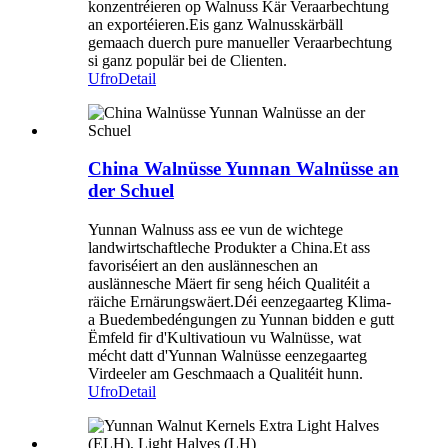
konzentréieren op Walnuss Kär Veraarbechtung
an exportéieren.Eis ganz Walnusskärbäll
gemaach duerch pure manueller Veraarbechtung
si ganz populär bei de Clienten.
Ufro
Detail
China Walnüsse Yunnan Walnüsse an
der Schuel
Yunnan Walnuss ass ee vun de wichtege
landwirtschaftleche Produkter a China.Et ass
favoriséiert an den auslänneschen an
auslännesche Mäert fir seng héich Qualitéit a
räiche Ernärungswäert.Déi eenzegaarteg Klima-
a Buedembedéngungen zu Yunnan bidden e gutt
Ëmfeld fir d'Kultivatioun vu Walnüsse, wat
mécht datt d'Yunnan Walnüsse eenzegaarteg
Virdeeler am Geschmaach a Qualitéit hunn.
Ufro
Detail