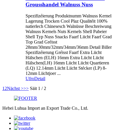
Grousshandel Walnuss Nuss
Spezifizéierung Produktnumm Walnuss Kernel
Lagerung Trocken Cool Plaz Qualitéit 100%
natierlech Chinesesch Walnüsse Beschreiwung
Walnuss Kernels Nuts Kernels Shell Pabeier
Shell Typ Nuss Snacks Faarf Liicht Faarf Grad
Top Grad Gréisst
28mm/30mm/32mm/34mm/36mm Detail Biller
Spezifizéierung Gréisst Faarf Extra Liicht
Hälschen (ELH) 16mm Extra Liicht Liicht
Hälschen(LH) 16mm Liicht Liicht Quartieren
(LQ) 12.14mm Liicht Liicht Stécker (LP) 8-
12mm Liichtjoer ...
Ufro
Detail
1
2
Nächst >
>>
Säit 1 / 2
Hebei Luhua Import an Export Trade Co., Ltd.