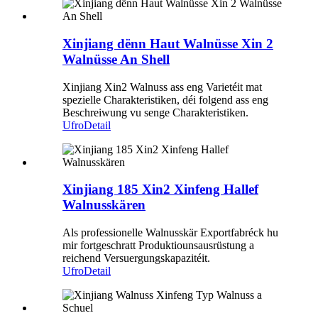
Xinjiang dënn Haut Walnüsse Xin 2
Walnüsse An Shell
Xinjiang Xin2 Walnuss ass eng Varietéit mat
spezielle Charakteristiken, déi folgend ass eng
Beschreiwung vu senge Charakteristiken.
Ufro
Detail
Xinjiang 185 Xin2 Xinfeng Hallef
Walnusskären
Als professionelle Walnusskär Exportfabréck hu
mir fortgeschratt Produktiounsausrüstung a
reichend Versuergungskapazitéit.
Ufro
Detail