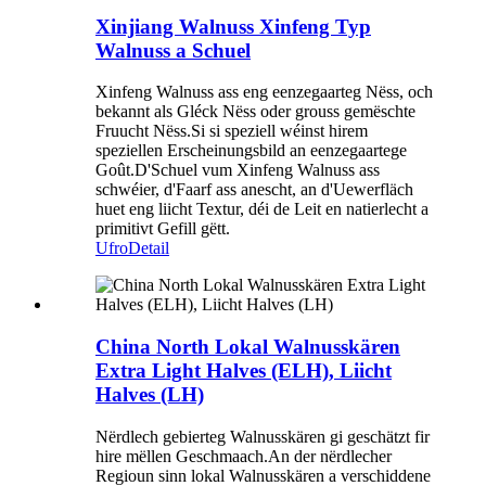
Xinjiang Walnuss Xinfeng Typ
Walnuss a Schuel
Xinfeng Walnuss ass eng eenzegaarteg Nëss, och
bekannt als Gléck Nëss oder grouss gemëschte
Fruucht Nëss.Si si speziell wéinst hirem
speziellen Erscheinungsbild an eenzegaartege
Goût.D'Schuel vum Xinfeng Walnuss ass
schwéier, d'Faarf ass anescht, an d'Uewerfläch
huet eng liicht Textur, déi de Leit en natierlecht a
primitivt Gefill gëtt.
Ufro
Detail
China North Lokal Walnusskären
Extra Light Halves (ELH), Liicht
Halves (LH)
Nërdlech gebierteg Walnusskären gi geschätzt fir
hire mëllen Geschmaach.An der nërdlecher
Regioun sinn lokal Walnusskären a verschiddene