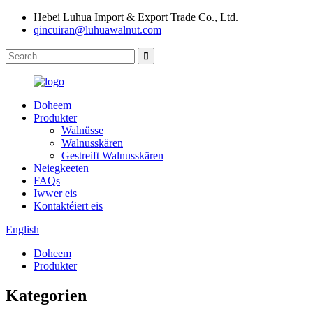
Hebei Luhua Import & Export Trade Co., Ltd.
qincuiran@luhuawalnut.com
Doheem
Produkter
Walnüsse
Walnusskären
Gestreift Walnusskären
Neiegkeeten
FAQs
Iwwer eis
Kontaktéiert eis
English
Doheem
Produkter
Kategorien